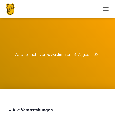
N
A
V
I
G
A
T
I
O
Veröffentlicht von
wp-admin
am
8. August 2026
N
U
M
S
C
H
A
L
T
E
N
« Alle Veranstaltungen