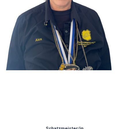
.
.
.
.
Schatzmeister/in