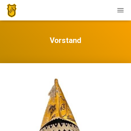
N
A
V
I
G
Vorstand
A
T
I
O
N
U
M
S
C
H
A
L
T
E
N