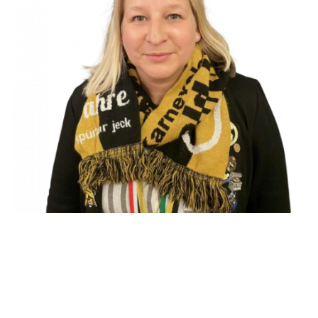
.
.
.