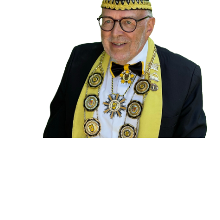
.
.
.
.