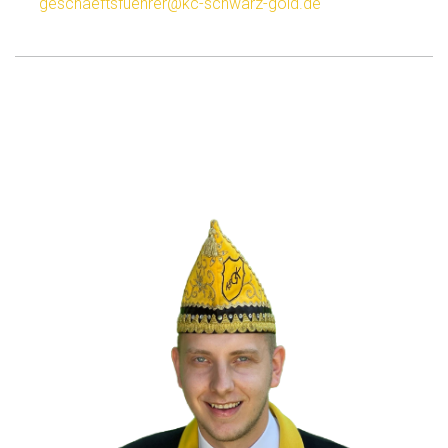
geschaeftsfuehrer@kc-schwarz-gold.de